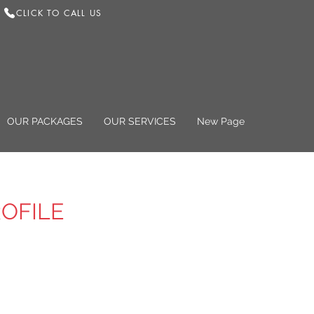
CLICK TO CALL US
OUR PACKAGES
OUR SERVICES
New Page
OFILE