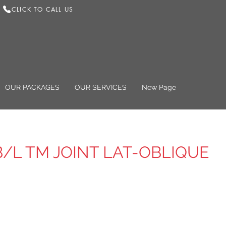
CLICK TO CALL US
OUR PACKAGES
OUR SERVICES
New Page
B/L TM JOINT LAT-OBLIQUE